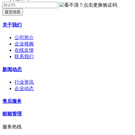
提交信息
关于我们
公司简介
企业视频
在线反馈
联系我们
新闻动态
行业资讯
企业动态
售后服务
邮箱管理
服务热线