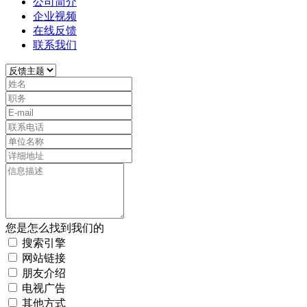
公司简介
企业视频
在线反馈
联系我们
您是怎么找到我们的
搜索引擎
网站链接
朋友介绍
电视广告
其他方式